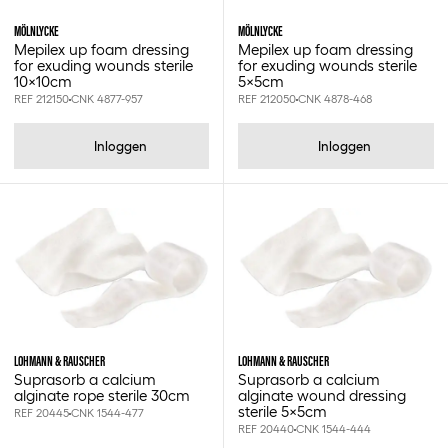
MÖLNLYCKE
MÖLNLYCKE
Mepilex up foam dressing
Mepilex up foam dressing
for exuding wounds sterile
for exuding wounds sterile
10x10cm
5x5cm
REF 212150
CNK 4877-957
REF 212050
CNK 4878-468
Inloggen
Inloggen
LOHMANN & RAUSCHER
LOHMANN & RAUSCHER
Suprasorb a calcium
Suprasorb a calcium
alginate rope sterile 30cm
alginate wound dressing
sterile 5x5cm
REF 20445
CNK 1544-477
REF 20440
CNK 1544-444