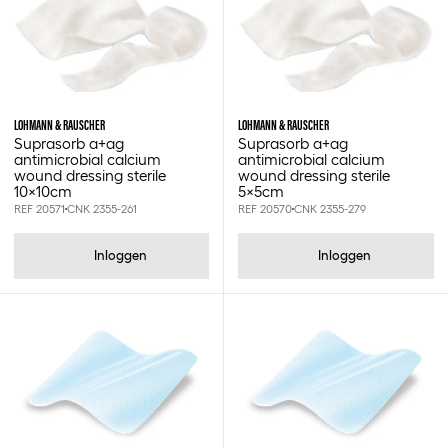
LOHMANN & RAUSCHER
LOHMANN & RAUSCHER
Suprasorb a+ag
Suprasorb a+ag
antimicrobial calcium
antimicrobial calcium
wound dressing sterile
wound dressing sterile
10x10cm
5x5cm
REF 20571
CNK 2355-261
REF 20570
CNK 2355-279
Inloggen
Inloggen