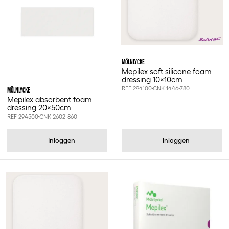
20x50cm
23x30cm
30cm
5x5cm
5x6.5cm
MÖLNLYCKE
5x7.5cm
Mepilex soft silicone foam
5x7cm
dressing 10x10cm
6x8x0.8cm
REF 294100
CNK 1446-780
MÖLNLYCKE
9x9cm
Mepilex absorbent foam
dressing 20x50cm
Sterile
REF 294500
CNK 2602-860
Inloggen
Inloggen