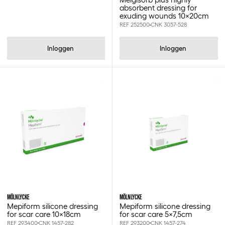
Melgisorb plus highly
absorbent dressing for
exuding wounds 10x20cm
REF 252500
CNK 3057-528
Inloggen
Inloggen
MÖLNLYCKE
MÖLNLYCKE
Mepiform silicone dressing
Mepiform silicone dressing
for scar care 10x18cm
for scar care 5x7,5cm
REF 293400
CNK 1457-282
REF 293200
CNK 1457-274