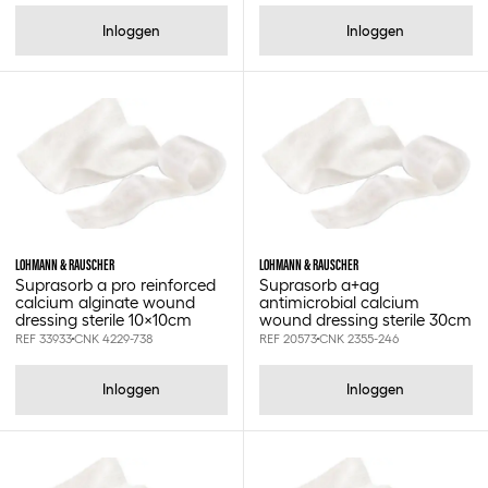
Inloggen
Inloggen
LOHMANN & RAUSCHER
LOHMANN & RAUSCHER
Suprasorb a pro reinforced
Suprasorb a+ag
calcium alginate wound
antimicrobial calcium
dressing sterile 10x10cm
wound dressing sterile 30cm
REF 33933
CNK 4229-738
REF 20573
CNK 2355-246
Inloggen
Inloggen