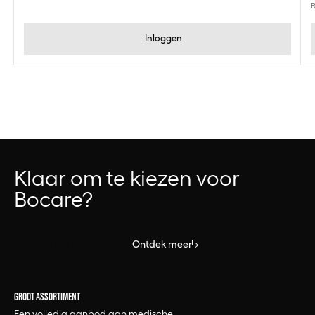
R
Inloggen
Klaar om te kiezen voor
Bocare?
Bekijk alle producten
Ontdek meer
GROOT ASSORTIMENT
Een volledig aanbod aan medische