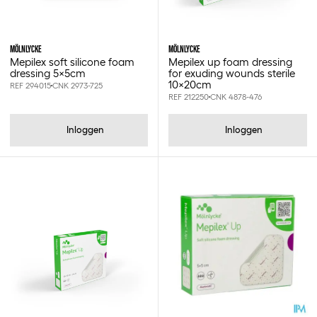
MÖLNLYCKE
MÖLNLYCKE
Mepilex soft silicone foam
Mepilex up foam dressing
dressing 5x5cm
for exuding wounds sterile
10x20cm
REF 294015
CNK 2973-725
REF 212250
CNK 4878-476
Inloggen
Inloggen