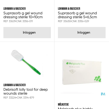
LOHMANN & RAUSCHER
LOHMANN & RAUSCHER
Suprasorb g gel wound
Suprasorb g gel wound
dressing sterile 10x10cm
dressing sterile 5x6,5cm
REF 33631
CNK 3356-011
REF 33630
CNK 3356-029
Inloggen
Inloggen
LOHMANN & RAUSCHER
Debrisoft lolly tool for deep
wounds sterile
REF 33224
CNK 3314-879
MÖLNLYCKE