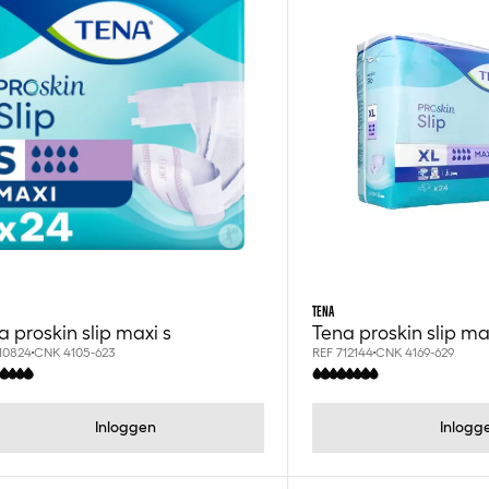
TENA
a proskin slip maxi s
Tena proskin slip max
10824
CNK 4105-623
REF 712144
CNK 4169-629
Inloggen
Inlogg