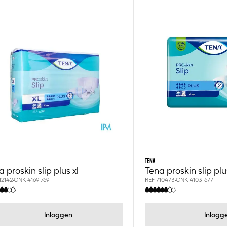
TENA
 proskin slip plus xl
Tena proskin slip plu
12142
CNK 4169-769
REF 710473
CNK 4103-677
Inloggen
Inlogg