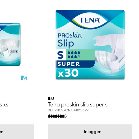
TENA
s xs
Tena proskin slip super s
REF 711130
CNK 4105-599
en
Inloggen