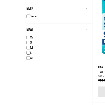
MERK
Tena
MAAT
Xs
S
M
L
Xl
TENA
Ten
REF 7