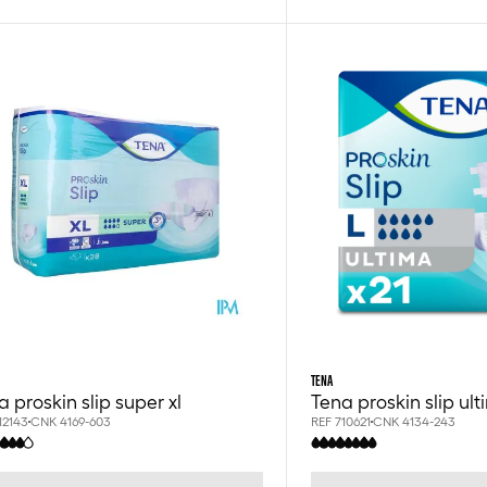
TENA
a proskin slip super xl
Tena proskin slip ult
12143
CNK 4169-603
REF 710621
CNK 4134-243