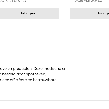
10607
CNK 4105-573
REF 711404
CNK 4979-449
Inloggen
Inlogg
?
evolen producten. Deze medische en
 besteld door apotheken,
r een efficiënte en betrouwbare