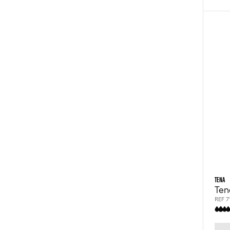
TENA
Ten
REF 7