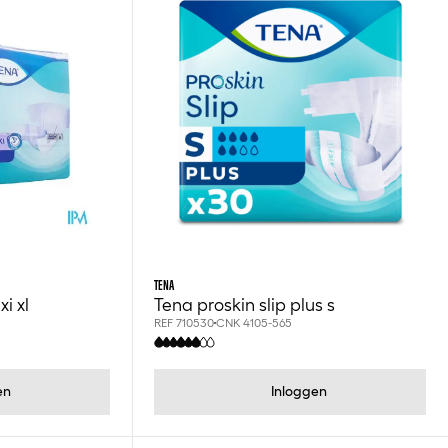
TENA
i xl
Tena proskin slip plus s
REF 710530
CNK 4105-565
en
Inloggen