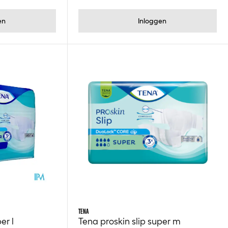
en
Inloggen
TENA
er l
Tena proskin slip super m