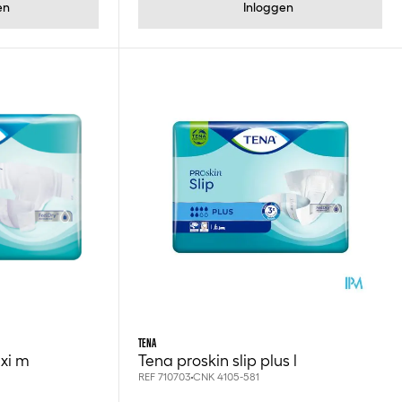
en
Inloggen
TENA
axi m
Tena proskin slip plus l
REF 710703
CNK 4105-581