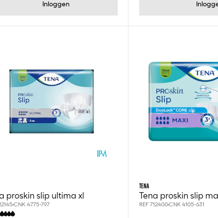
Inloggen
Inlogg
TENA
 proskin slip ultima xl
Tena proskin slip m
12145
CNK 4775-797
REF 712400
CNK 4105-631