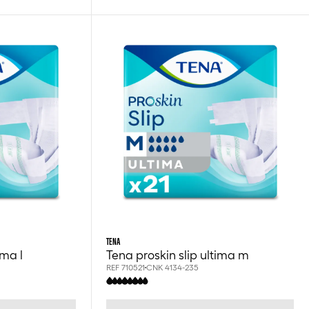
TENA
ima l
Tena proskin slip ultima m
REF 710521
CNK 4134-235