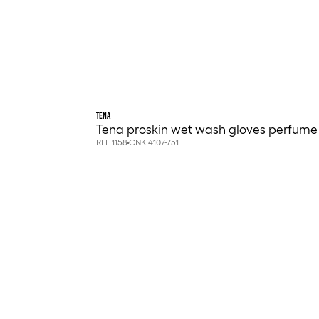
TENA
Tena proskin wet wash gloves perfume 
REF 1158
CNK 4107-751