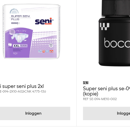
SENI
 super seni plus 2xl
Super seni plus se-
E-094-2X10-A02
CNK 4775-136
(kopie)
REF SE-094-ME10-G02
Inloggen
Inlogg