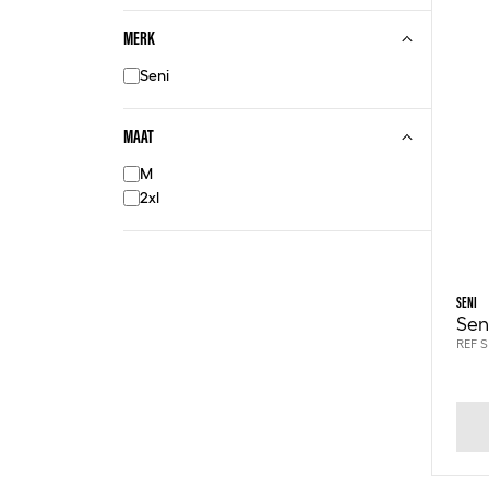
MERK
Seni
MAAT
M
2xl
SENI
Seni
REF S