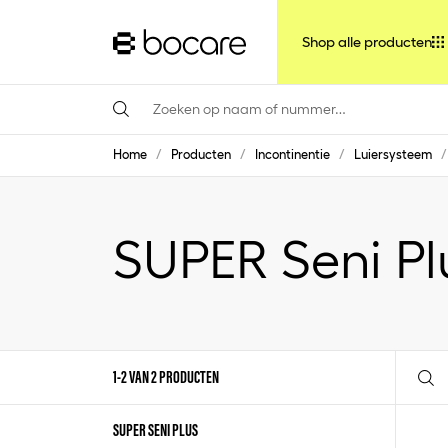
Shop alle producten
Home
/
Producten
/
Incontinentie
/
Luiersysteem
/
SUPER Seni Pl
1-2 VAN 2 PRODUCTEN
SUPER SENI PLUS