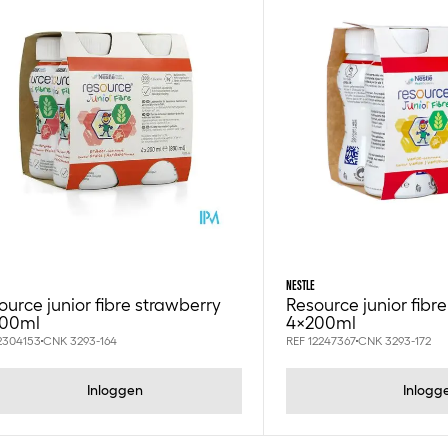
NESTLE
ource junior fibre strawberry
Resource junior fibre
00ml
4x200ml
2304153
CNK 3293-164
REF 12247367
CNK 3293-172
Inloggen
Inlogg