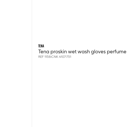
TENA
Tena proskin wet wash gloves perfume 
REF 1158
CNK 4107-751