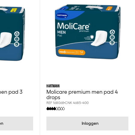
HARTMANN
men pad 3
Molicare premium men pad 4
drops
REF 168068
CNK 4685-400
en
Inloggen