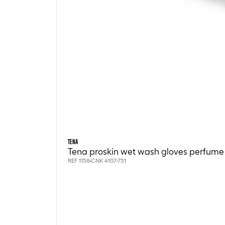
TENA
Tena proskin wet wash gloves perfume 
REF 1158
CNK 4107-751