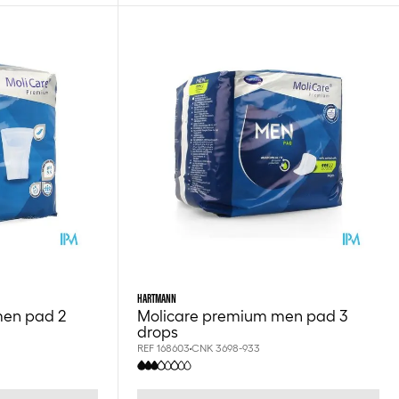
HARTMANN
men pad 2
Molicare premium men pad 3
drops
REF 168603
CNK 3698-933