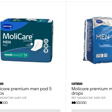
ANN
HARTMANN
icare premium men pad 5
Molicare premium 
ps
drops
68069
CNK 4685-418
REF 168600
CNK 3698-925