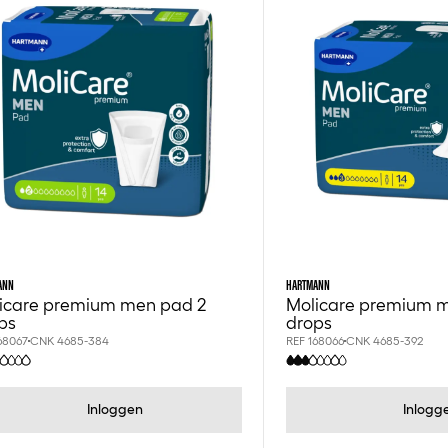
ANN
HARTMANN
icare premium men pad 2
Molicare premium 
ps
drops
68067
CNK 4685-384
REF 168066
CNK 4685-392
Inloggen
Inlogg