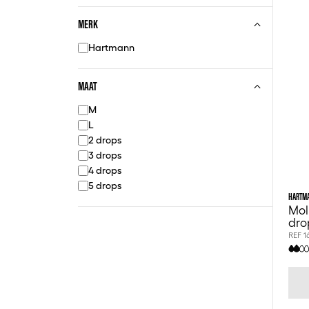
MERK
Hartmann
MAAT
M
L
2 drops
3 drops
4 drops
5 drops
HARTM
Mol
dro
REF 1