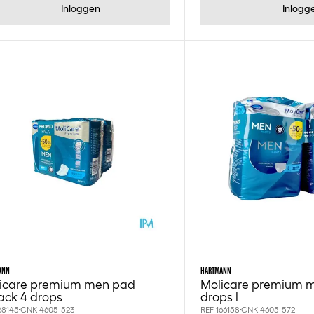
Inloggen
Inlogg
ANN
HARTMANN
icare premium men pad
Molicare premium m
ack 4 drops
drops l
68145
CNK 4605-523
REF 166158
CNK 4605-572