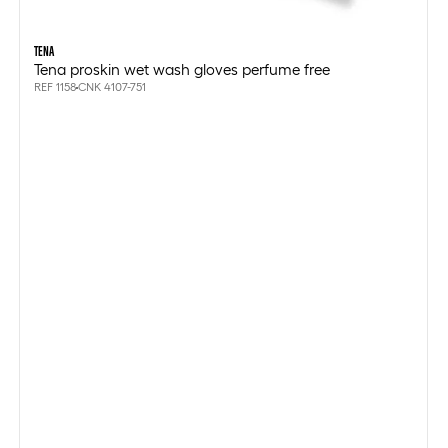
TENA
Tena proskin wet wash gloves perfume free
REF 1158
CNK 4107-751