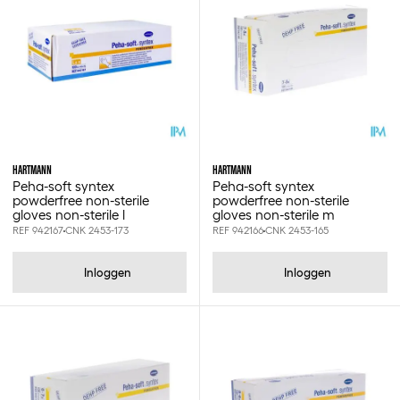
Hartmann
Xs
S
M
HARTMANN
HARTMANN
L
Peha-soft syntex
Peha-soft syntex
powderfree non-sterile
powderfree non-sterile
gloves non-sterile l
gloves non-sterile m
REF 942167
CNK 2453-173
REF 942166
CNK 2453-165
Inloggen
Inloggen