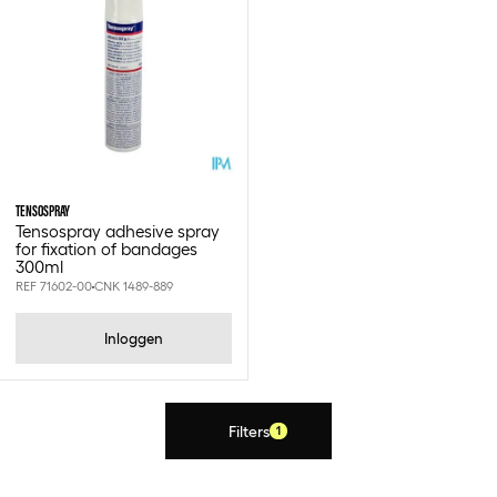
Tensospray
300ml
TENSOSPRAY
Tensospray adhesive spray
for fixation of bandages
300ml
REF 71602-00
CNK 1489-889
Inloggen
Filters
1