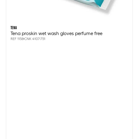
TENA
Tena proskin wet wash gloves perfume free
REF 1158
CNK 4107-751