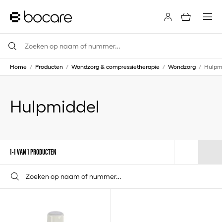
Home
/
Producten
/
Wondzorg & compressietherapie
/
Wondzorg
/
Hulpm
Hulpmiddel
1-1 VAN 1 PRODUCTEN