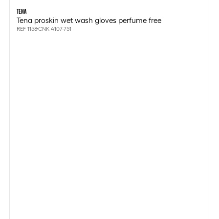
TENA
Tena proskin wet wash gloves perfume free
REF 1158
CNK 4107-751