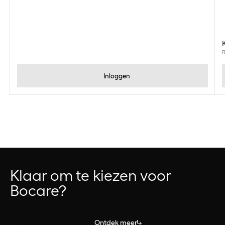
R
Inloggen
Klaar om te kiezen voor
Bocare?
Bekijk alle producten
Ontdek meer