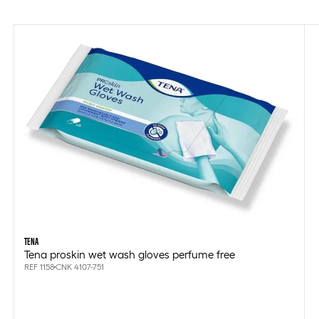
TENA
Tena proskin wet wash gloves perfume free
REF 1158
CNK 4107-751