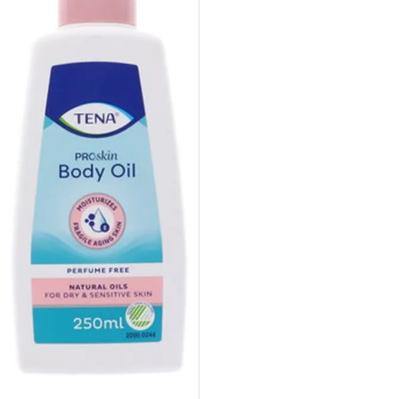
Tena
250ml