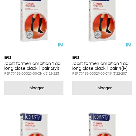
Jobst
S
M
L
JOBST
JOBST
Xl
Jobst formen ambition 1 ad
Jobst formen ambition 1 ad
1(i)
long close black 1 pair 6(vi)
long close black 1 pair 4(iv)
2(ii)
REF 79483-00029-00
CNK 3122-223
REF 79483-00027-00
CNK 3122-207
3(iii)
4(iv)
Inloggen
Inloggen
5(v)
6(vi)