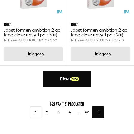
JOBST
JOBST
Jobst formen ambition 2 ad
Jobst formen ambition 2 ad
long close navy 1 pair 3(iii)
long close navy 1 pair 2(ii)
REF 79485-00014-00
CNK 3123-726
REF 79485-00013-00
CNK 3123-718
Inloggen
Inloggen
Filters
1161
1-24 VAN 1161 PRODUCTEN
1
2
3
4
…
42