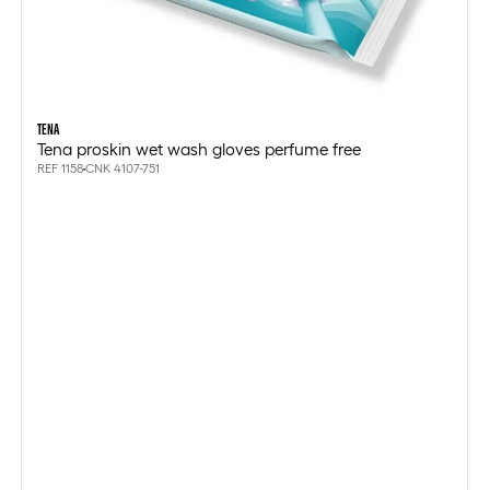
TENA
Tena proskin wet wash gloves perfume free
REF 1158
CNK 4107-751