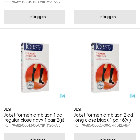
REF 79482-00015-00
CNK 3121-605
Inloggen
Inloggen
JOBST
JOBST
Jobst formen ambition 1 ad
Jobst formen ambition 2 ad
regular close navy 1 pair 2(ii)
long close black 1 pair 6(vi)
REF 79482-00013-00
CNK 3120-953
REF 79485-00029-00
CNK 3123-874