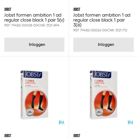
JOBST
JOBST
Jobst formen ambition 1 ad
Jobst formen ambition 1 ad
regular close black 1 pair 5(v)
regular close black 1 pair
3(iii)
REF 79482-00028-00
CNK 3121-894
REF 79482-00026-00
CNK 3121-712
Inloggen
Inloggen
JOBST
JOBST