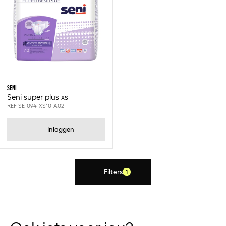
Seni
Xs
SENI
Seni super plus xs
REF SE-094-XS10-A02
Inloggen
Filters
1