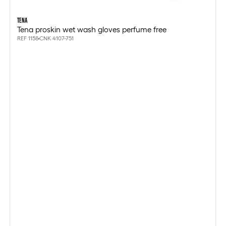
TENA
Tena proskin wet wash gloves perfume free
REF 1158
CNK 4107-751