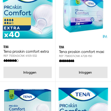
Tena
Extra
Maxi
Normal
TENA
TENA
Plus
Tena proskin comfort extra
Tena proskin comfort maxi
Super
REF 753040
CNK 4105-532
REF 758007
CNK 4728-150
Ultima
Inloggen
Inloggen