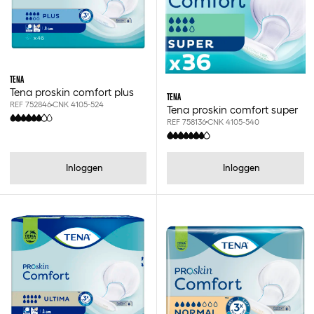
TENA
Tena proskin comfort plus
TENA
REF 752846
CNK 4105-524
Tena proskin comfort super
REF 758136
CNK 4105-540
Inloggen
Inloggen