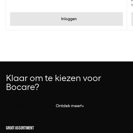
R
Inloggen
Klaar om te kiezen voor
Bocare?
Bekijk alle producten
Ontdek meer
GROOT ASSORTIMENT