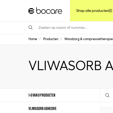
Shop alle producten
Home
/
Producten
/
Wondzorg & compressietherapie
VLIWASORB A
1-0 VAN 0 PRODUCTEN
VLIWASORB ADHESIVE