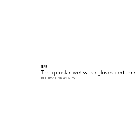
TENA
Tena proskin wet wash gloves perfume 
REF 1158
CNK 4107-751