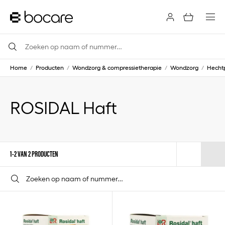
Home
/
Producten
/
Wondzorg & compressietherapie
/
Wondzorg
/
Hechtp
ROSIDAL Haft
1-2 VAN 2 PRODUCTEN