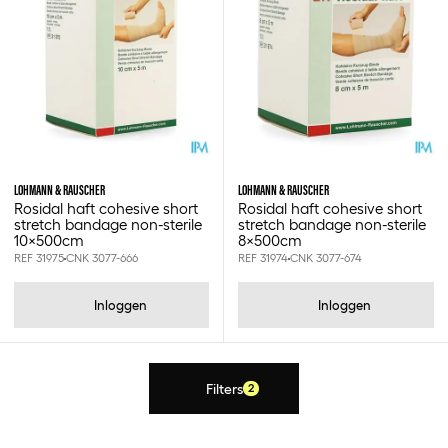
Lohmann & rauscher
10x500cm
8x500cm
LOHMANN & RAUSCHER
LOHMANN & RAUSCHER
Rosidal haft cohesive short
Rosidal haft cohesive short
stretch bandage non-sterile
stretch bandage non-sterile
10x500cm
8x500cm
REF 31975
CNK 3077-666
REF 31974
CNK 3077-674
Inloggen
Inloggen
Filters
2