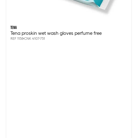
TENA
Tena proskin wet wash gloves perfume free
REF 1158
CNK 4107-751