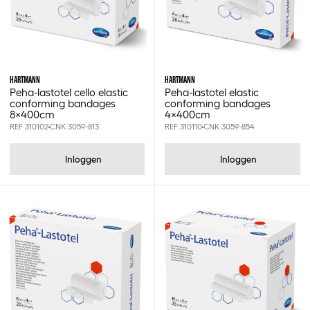
HARTMANN
HARTMANN
Peha-lastotel cello elastic
Peha-lastotel elastic
conforming bandages
conforming bandages
8x400cm
4x400cm
REF 310102
CNK 3059-813
REF 310110
CNK 3059-854
Inloggen
Inloggen