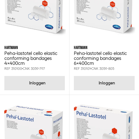
HARTMANN
HARTMANN
Peha-lastotel cello elastic
Peha-lastotel cello elastic
conforming bandages
conforming bandages
4x400cm
6x400cm
REF 310100
CNK 3059-797
REF 310101
CNK 3059-805
Inloggen
Inloggen