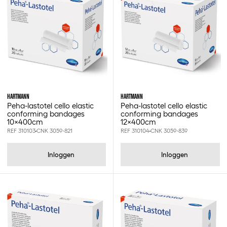
Hartmann
10x400cm
12x400cm
4x400cm
HARTMANN
HARTMANN
6x400cm
Peha-lastotel cello elastic
Peha-lastotel cello elastic
8x400cm
conforming bandages
conforming bandages
10x400cm
12x400cm
REF 310103
CNK 3059-821
REF 310104
CNK 3059-839
Inloggen
Inloggen