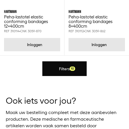
HARTMANN
HARTMANN
Peha-lastotel elastic
Peha-lastotel elastic
conforming bandages
conforming bandages
12x400cm
8x400cm
REF 310114
CNK 3059-870
REF 310112
CNK 3059-862
Inloggen
Inloggen
Filters
10
Ook iets voor jou?
Maak uw bestelling compleet met deze aanbevolen
producten. Deze medische en farmaceutische
artikelen worden vaak samen besteld door