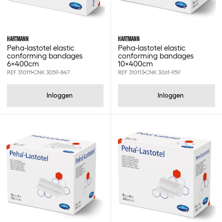
HARTMANN
HARTMANN
Peha-lastotel elastic
Peha-lastotel elastic
conforming bandages
conforming bandages
6x400cm
10x400cm
REF 310111
CNK 3059-847
REF 310113
CNK 3061-959
Inloggen
Inloggen