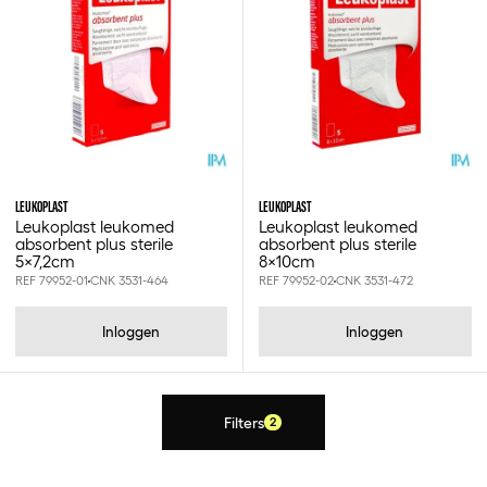
Leukoplast
5x7.2cm
8x10cm
LEUKOPLAST
LEUKOPLAST
Leukoplast leukomed
Leukoplast leukomed
absorbent plus sterile
absorbent plus sterile
5x7,2cm
8x10cm
REF 79952-01
CNK 3531-464
REF 79952-02
CNK 3531-472
Inloggen
Inloggen
Filters
2