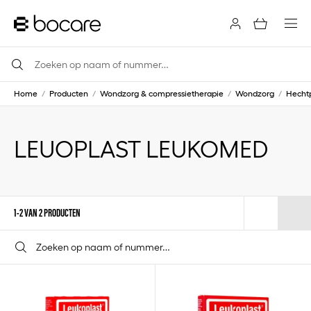
Home
/
Producten
/
Wondzorg & compressietherapie
/
Wondzorg
/
Hechtp
LEUOPLAST LEUKOMED
1-2 VAN 2 PRODUCTEN