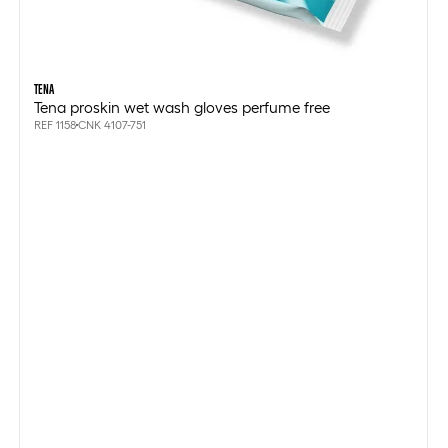
TENA
Tena proskin wet wash gloves perfume free
REF 1158
CNK 4107-751