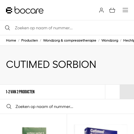
Home
/
Producten
/
Wondzorg & compressietherapie
/
Wondzorg
/
Hechtp
CUTIMED SORBION
1-2 VAN 2 PRODUCTEN