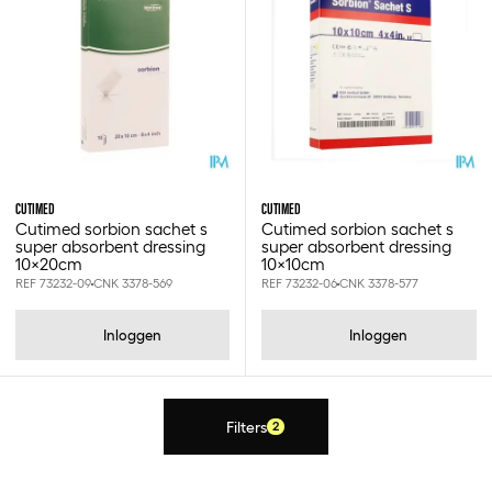
Cutimed
10x10cm
10x20cm
CUTIMED
CUTIMED
Cutimed sorbion sachet s
Cutimed sorbion sachet s
super absorbent dressing
super absorbent dressing
10x20cm
10x10cm
REF 73232-09
CNK 3378-569
REF 73232-06
CNK 3378-577
Inloggen
Inloggen
Filters
2