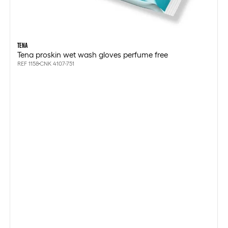
TENA
Tena proskin wet wash gloves perfume free
REF 1158
CNK 4107-751