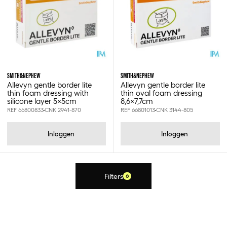
SMITH&NEPHEW
SMITH&NEPHEW
Allevyn gentle border lite
Allevyn gentle border lite
thin foam dressing with
thin oval foam dressing
silicone layer 5x5cm
8,6x7,7cm
REF 66800833
CNK 2941-870
REF 66801013
CNK 3144-805
Inloggen
Inloggen
Filters
6