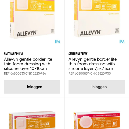
SMITH&NEPHEW
SMITH&NEPHEW
Allevyn gentle border lite
Allevyn gentle border lite
thin foam dressing with
thin foam dressing with
silicone layer 10x10cm
silicone layer 7,5x7,5cm
REF 66800835
CNK 2825-784
REF 66800834
CNK 2825-750
Inloggen
Inloggen