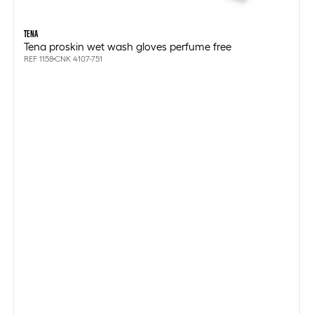
TENA
Tena proskin wet wash gloves perfume free
REF 1158
CNK 4107-751