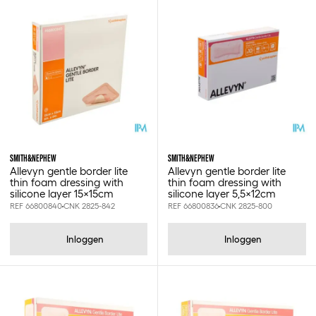
Smith&nephew
10x10cm
15x15cm
5.5x12cm
SMITH&NEPHEW
SMITH&NEPHEW
5x5cm
Allevyn gentle border lite
Allevyn gentle border lite
7.5x7.5cm
thin foam dressing with
thin foam dressing with
silicone layer 15x15cm
silicone layer 5,5x12cm
8.6x7.7cm
REF 66800840
CNK 2825-842
REF 66800836
CNK 2825-800
Inloggen
Inloggen