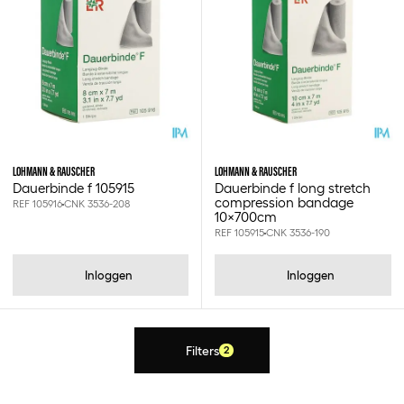
Lohmann & rauscher
10x700cm
8x700cm
LOHMANN & RAUSCHER
LOHMANN & RAUSCHER
Dauerbinde f 105915
Dauerbinde f long stretch
compression bandage
REF 105916
CNK 3536-208
10x700cm
REF 105915
CNK 3536-190
Inloggen
Inloggen
Filters
2