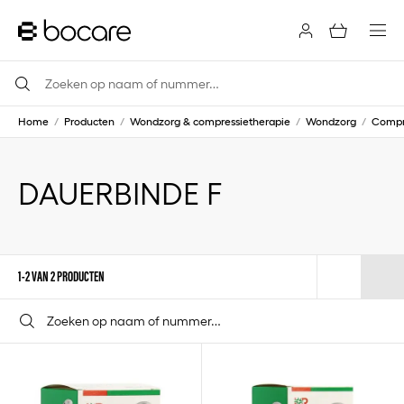
Home
/
Producten
/
Wondzorg & compressietherapie
/
Wondzorg
/
Compre
DAUERBINDE F
1-2 VAN 2 PRODUCTEN