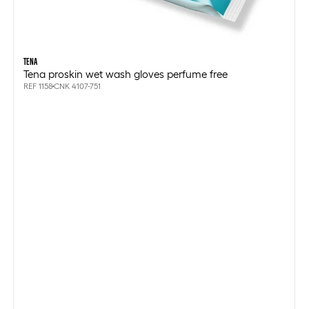
TENA
Tena proskin wet wash gloves perfume free
REF 1158
CNK 4107-751