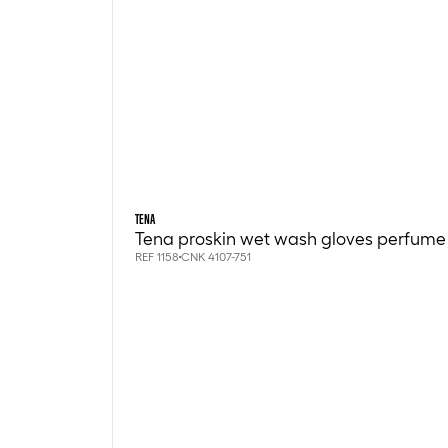
TENA
Tena proskin wet wash gloves perfume 
REF 1158
CNK 4107-751