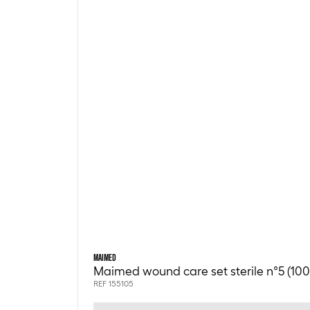
MAIMED
Maimed wound care set sterile n°5 (100
REF 155105