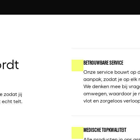
rdt
BETROUWBARE SERVICE
Onze service bouwt op d
aanpak, zodat je op elk
We denken mee bij vrag
omwegen, waardoor je m
e zodat jij
vlot en zorgeloos verloop
echt telt.
MEDISCHE TOPKWALITEIT
Alle producten in ons a