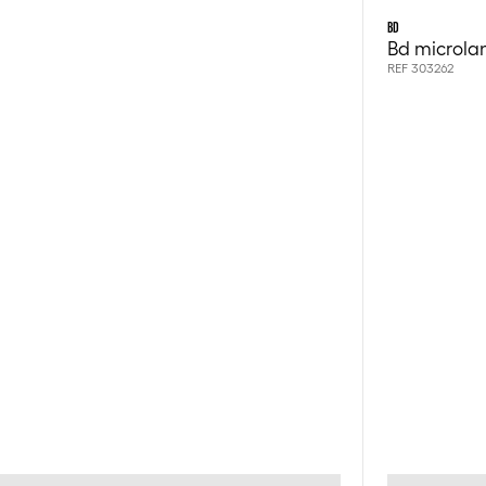
BD
Bd microla
REF 303262